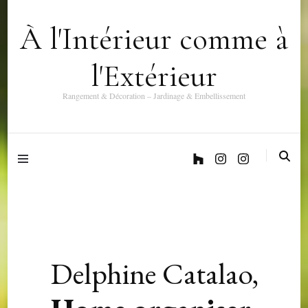
À l'Intérieur comme à
l'Extérieur
Rangement & Décoration – Jardinage & Embellissement
Home Garden Organiser Paris Delphine Catalao
Delphine Catalao,