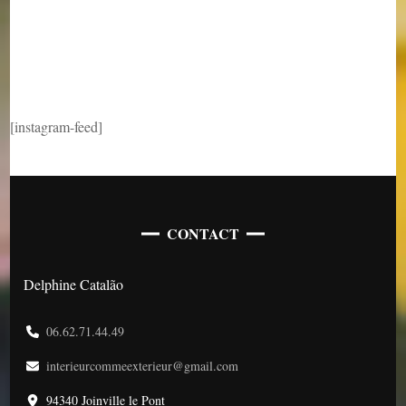
[instagram-feed]
CONTACT
Delphine Catalão
06.62.71.44.49
interieurcommeexterieur@gmail.com
94340 Joinville le Pont