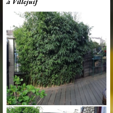
à Villejuif